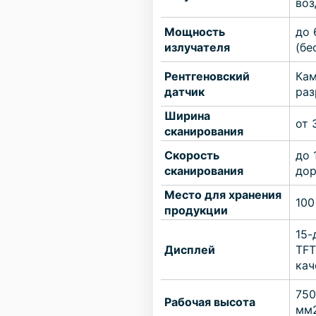
во
Мощность
до 
излучателя
(бе
Рентгеновский
Кам
датчик
раз
Ширина
от 
сканирования
Скорость
до 
сканирования
до
Место для хранения
100
продукции
15-
Дисплей
TFT
кач
750
Рабочая высота
мм