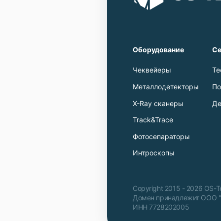
Оборудование
Се
Чеквейеры
Те
Металлодетекторы
По
X-Ray сканеры
Де
Track&Trace
Фотосепараторы
Интроскопы
Copyright 2015 - 2026 OS-
Домен принадлежит ООО 
ИНН 7728202005