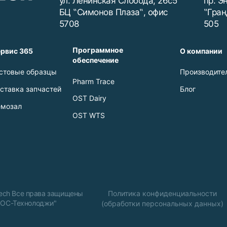
ул. Ленинская Слобода, 26с5
пр. Э
БЦ ‟Симонов Плаза‟, офис
‟Гран
5708
505
Программное
рвис 365
О компании
обеспечение
стовые образцы
Производите
Pharm Trace
ставка запчастей
Блог
OST Dairy
мозал
OST WTS
Tech Все права защищены
Политика конфиденциальности
"ОС-Технолоджи"
(обработки персональных данных)