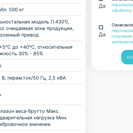
персональ
Да
бл. 500 кг
обработку
ьностальная модель (1.4301),
Ознакомле
ко очищаемая зона продукции,
персональ
Да
роенный привод
получение
материало
+5°C до +40°C, относительная
жность 30% - 85%
От
5
 В, перем.ток/50 Гц, 2,5 кВА
А
пазон веса-брутто Макс.
дварительная нагрузка Мин.
ибровочное значение