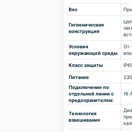
Вес
При
Цел
Гигиеническая
лег
конструкция
вст
Условия
От 
окружающей среды
вла
Класс защиты
IP6
Питание
230
Подключение по
отдельной линии с
16 
предохранителем
Диа
Технология
пре
взвешивания
кал