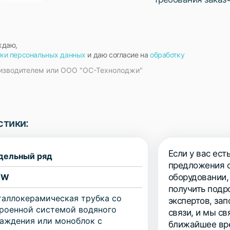
ждаю,
тки персональных данных
и даю согласие на
обработку
изводителем или ООО "ОС-Технолоджи"
стики:
Если у вас ест
дельный ряд
предложения о
-W
оборудовании,
получить подр
аллокерамическая трубка со
экспертов, за
роенной системой водяного
связи, и мы с
аждения или моноблок с
ближайшее вр