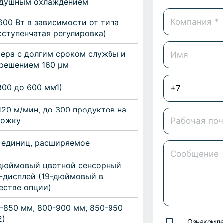
здушным охлаждением
600 Вт в зависимости от типа
сступенчатая регулировка)
ера с долгим сроком службы и
решением 160 µм
300 до 600 мм1)
120 м/мин, до 300 продуктов на
рожку
 единиц, расширяемое
дюймовый цветной сенсорный
-дисплей (19-дюймовый в
естве опции)
-850 мм, 800-900 мм, 850-950
2)
Ознакомле