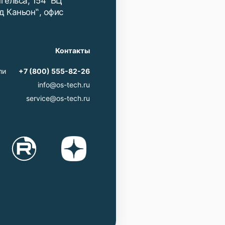
нгельса, 154 БЦ
д Каньон‟, офис
Контакты
ли
+7 (800) 555-82-26
info@os-tech.ru
service@os-tech.ru