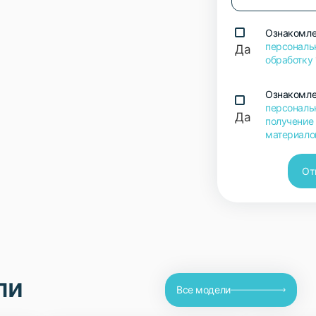
Ознакомле
персональ
Да
обработку
Ознакомле
персональ
Да
получение
материало
От
ли
Все модели