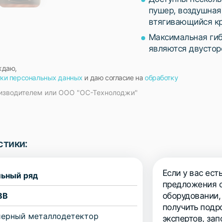
пушер, воздушная 
втягивающийся кр
Максимальная гиб
являются двустор
ждаю,
тки персональных данных
и даю согласие на
обработку
изводителем или ООО "ОС-Технолоджи"
стики:
Если у вас ест
ьный ряд
предложения о
BB
оборудовании,
получить подр
йерный металлодетектор
экспертов, за