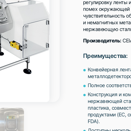
регулировку ленты 
помех окружающей 
чувствительность о
и немагнитных мета
нержавеющую стал
Производитель:
CEI
Преимущества:
Конвейерная лент
металлодетекторо
Полное соответст
Конструкция и ко
нержавеющей стали
пластика, совмес
продуктами (ЕС, 
FDA).
Доступны несколь