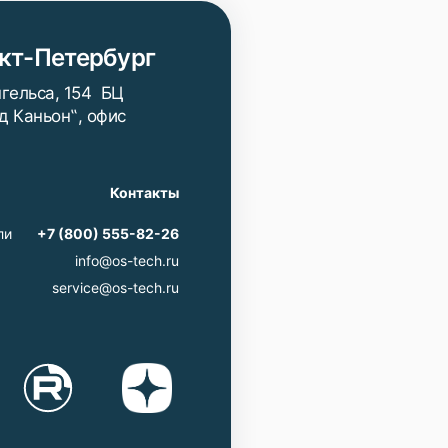
кт-Петербург
нгельса, 154 БЦ
д Каньон‟, офис
Контакты
ли
+7 (800) 555-82-26
info@os-tech.ru
service@os-tech.ru