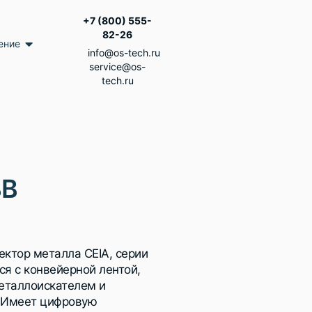
+7 (800) 555-
82-26
ение
info@os-tech.ru
service@os-
tech.ru
BB
ктор металла CEIA, серии
ся с конвейерной лентой,
еталлоискателем и
. Имеет цифровую