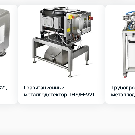
21,
Гравитационный
Трубопр
металлодетектор THS/FFV21
металлод