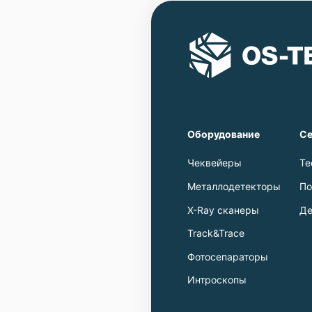
Оборудование
Се
Чеквейеры
Те
Металлодетекторы
По
X-Ray сканеры
Де
Track&Trace
Фотосепараторы
Интроскопы