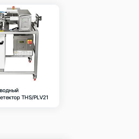
оводный
етектор THS/PLV21