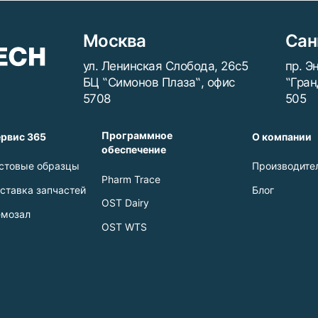
Москва
Сан
ул. Ленинская Слобода, 26с5
пр. Э
БЦ ‟Симонов Плаза‟, офис
‟Гран
5708
505
Программное
рвис 365
О компании
обеспечение
стовые образцы
Производите
Pharm Trace
ставка запчастей
Блог
OST Dairy
мозал
OST WTS