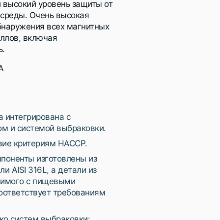
и высокий уровень защиты от
среды. Очень высокая
бнаружения всех магнитных
ллов, включая
ь.
A
а интегрирована с
м и системой выбраковки.
вие критериям HACCP.
мпоненты изготовлены из
 AISI 316L, а детали из
тимого с пищевыми
соответствует требованиям
ко систем выбраковки: