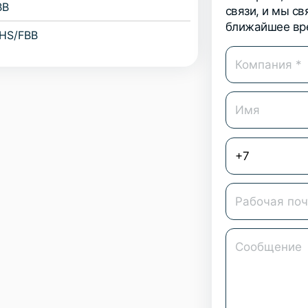
BB
связи, и мы с
ближайшее вр
THS/FBB