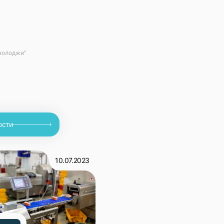
хнолоджи"
ости
10.07.2023