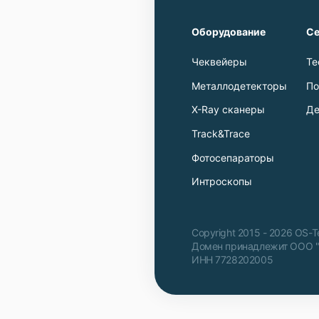
Оборудование
Се
Чеквейеры
Те
Металлодетекторы
По
X-Ray сканеры
Де
Track&Trace
Фотосепараторы
Интроскопы
Copyright 2015 - 2026 OS-
Домен принадлежит ООО 
ИНН 7728202005