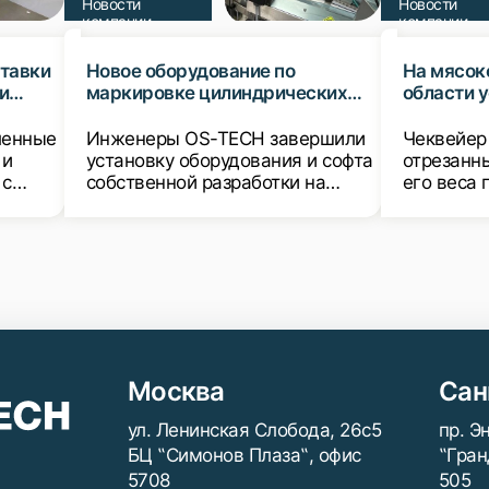
Новости
Новости
компании
компании
тавки
Новое оборудование по
На мясок
и
маркировке цилиндрических
области 
ля
банок с БАД установлено на
эксплуат
ого
предприятии заказчика
производ
ленные
Инженеры OS-TECH завершили
Чеквейер
в минуту
 и
установку оборудования и софта
отрезанн
 с
собственной разработки на
его веса 
производстве заказчика.
параметр
на это,
Оборудование обеспечивает
оборудов
 в
сериализацию готовой
производи
пчастей
продукции БАД и нанесение
потребите
дата-матрикс кода на крышки
соответст
пластиковых банок.
указанным
Москва
Сан
ул. Ленинская Слобода, 26с5
пр. Э
БЦ ‟Симонов Плаза‟, офис
‟Гран
5708
505