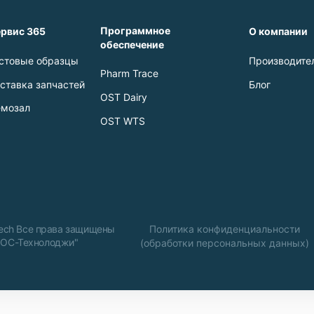
Программное
рвис 365
О компании
обеспечение
стовые образцы
Производите
Pharm Trace
ставка запчастей
Блог
OST Dairy
мозал
OST WTS
Tech Все права защищены
Политика конфиденциальности
"ОС-Технолоджи"
(обработки персональных данных)