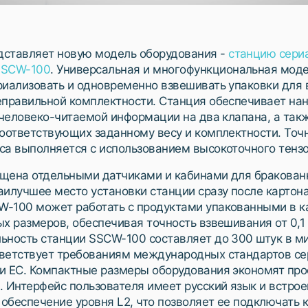
ставляет новую модель оборудования -
станцию сери
SSCW-100
. Универсальная и многофункциональная моде
риализовать и одновременно взвешивать упаковки для
еправильной комплектности. Станция обеспечивает нан
и человеко-читаемой информации на два клапана, а так
соответствующих заданному весу и комплектности. Точ
са выполняется с использованием высокоточного тензо
щена отдельными датчиками и кабинами для бракован
аилучшее место установки станции сразу после картон
-100 может работать с продуктами упакованными в к
ых размеров, обеспечивая точность взвешивания от 0,1
ьность станции SSCW-100 составляет до 300 штук в ми
ветствует требованиям международных стандартов се
и ЕС. Компактные размеры оборудования экономят про
. Интерфейс пользователя имеет русский язык и встро
обеспечение уровня L2, что позволяет ее подключать 