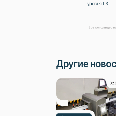
уровня L3.
Все фото/видео и
Другие ново
02.