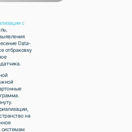
ализации с
ль,
 выявления
есение Data-
же отбраковку
ное
датчика.
ной
ажной
артонные
 грамма.
нуту.
риализации,
странство на
енное
к системам