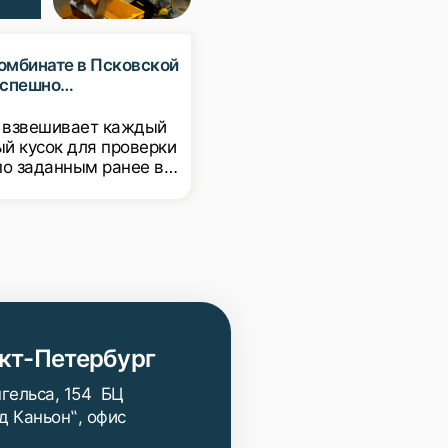
омбинате в Псковской
успешно
ируются чеквейеры с
ительностью 100 штук
 взвешивает каждый
ый кусок для проверки
по заданным ранее в
ах настройки
ания, таким образом
тель гарантирует, что
ль получит кусок в
вии с весом,
 на упаковке.
кт-Петербург
нгельса, 154 БЦ
д Каньон‟, офис