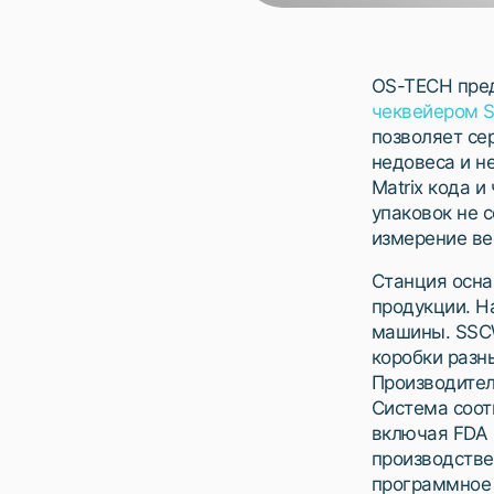
OS-TECH пред
чеквейером 
позволяет се
недовеса и н
Matrix кода 
упаковок не 
измерение ве
Станция осна
продукции. Н
машины. SSCW
коробки разн
Производител
Система соот
включая FDA 
производстве
программное 