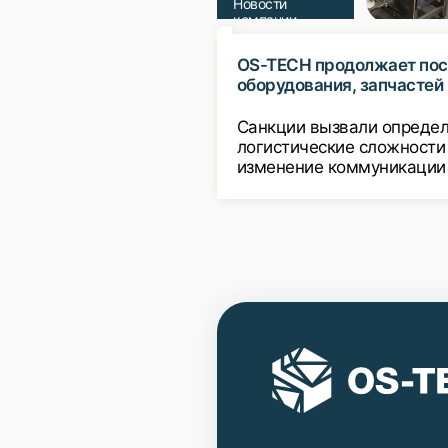
Новости
компании
OS-TECH продолжает пос
оборудования, запчастей 
расходных материалов д
всего ранее установленн
Санкции вызвали опреде
оборудования
логистические сложности
изменение коммуникации
нашими постоянными
партнерами, но несмотря 
мы продолжаем поставки
Россию оборудования, за
и расходных материалов.