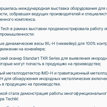
ершилась международная выставка оборудования для
ти, собравшая ведущих производителей и специалист
енного комплекса.
Tech в рамках выставки продемонстрировала работу 
 промышленности:
е динамические весы IXL-H (чеквейер) для 100% конт
движении на конвейере;
кий сканер Standart TXR Series для выявления инород
оторые могут попасть в продукцию на производстве;
ый металлодетектор IMD-H и гравитационный металло
 RH для обнаружения инородных металлических включе
ь в продукцию на производстве.
кой стала демонстрация работы многофункционально
а Techik!