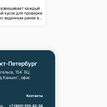
ируются чеквейеры с
ительностью 100 штук
 взвешивает каждый
ый кусок для проверки
по заданным ранее в
ах настройки
ания, таким образом
тель гарантирует, что
ль получит кусок в
вии с весом,
 на упаковке.
кт-Петербург
нгельса, 154 БЦ
д Каньон‟, офис
Контакты
ли
+7 (800) 555-82-26