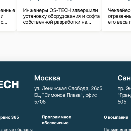
ля
банок с БАД установлено на
эксплуат
ого
предприятии заказчика
производ
ленные
Инженеры OS-TECH завершили
Чеквейер
в минуту
 и
установку оборудования и софта
отрезанн
 с
собственной разработки на
его веса 
производстве заказчика.
параметр
на это,
Оборудование обеспечивает
оборудов
 в
сериализацию готовой
производи
пчастей
продукции БАД и нанесение
потребите
дата-матрикс кода на крышки
соответст
пластиковых банок.
указанным
Москва
Сан
ул. Ленинская Слобода, 26с5
пр. Э
БЦ ‟Симонов Плаза‟, офис
‟Гран
5708
505
Программное
рвис 365
О компании
обеспечение
стовые образцы
Производите