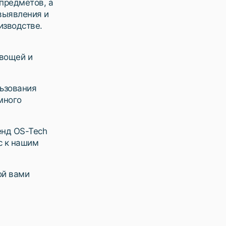
 предметов, а
выявления и
изводстве.
овощей и
льзования
много
енд OS-Tech
с к нашим
ой вами