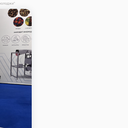
хнолоджи"