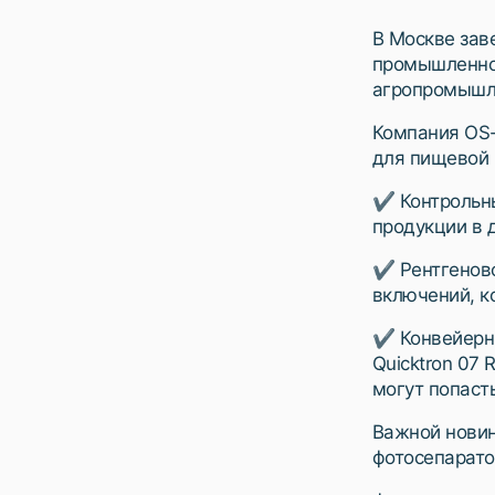
В Москве зав
промышленнос
агропромышл
Компания OS-
для пищевой
✔ Контрольны
продукции в 
✔ Рентгеновс
включений, к
✔ Конвейерн
Quicktron 07
могут попаст
Важной новин
фотосепаратор