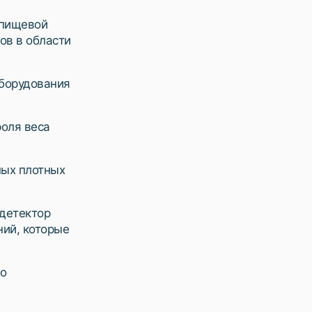
 пищевой
ов в области
оборудования
роля веса
ных плотных
детектор
ний, которые
го