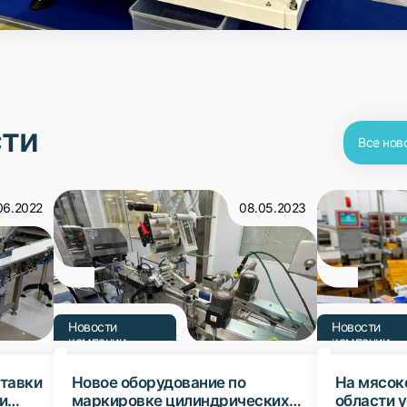
сти
Все нов
06.2022
08.05.2023
Новости
Новости
компании
компании
тавки
Новое оборудование по
На мясок
и
маркировке цилиндрических
области 