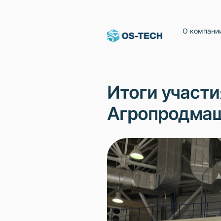
О компани
Итоги участ
Агропродма