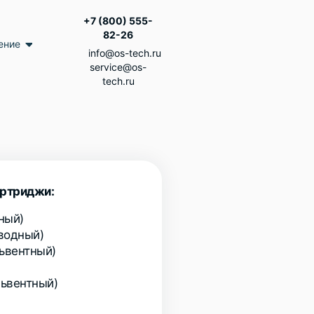
+7 (800) 555-
82-26
ение
info@os-tech.ru
service@os-
tech.ru
артриджи:
дный)
(водный)
львентный)
львентный)