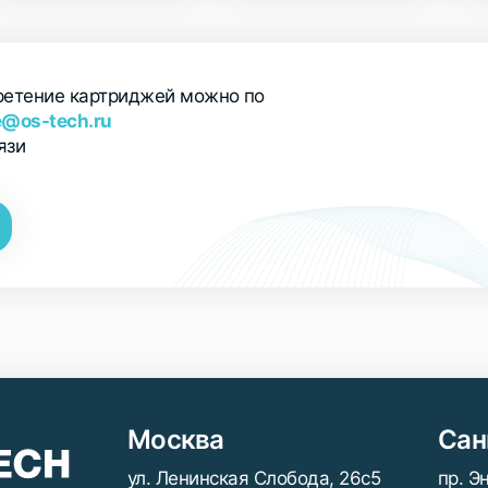
бретение картриджей можно по
e@os-tech.ru
язи
Москва
Сан
ул. Ленинская Слобода, 26с5
пр. Э