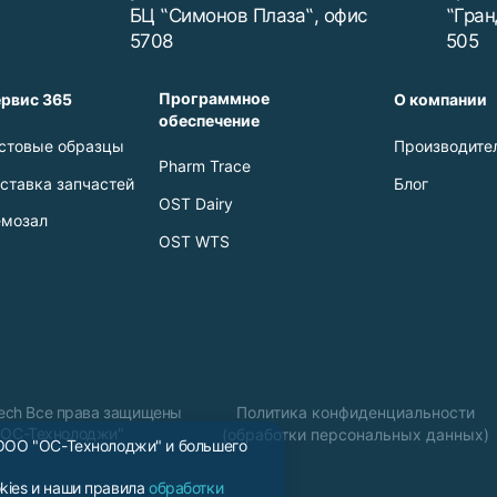
БЦ ‟Симонов Плаза‟, офис
‟Гран
5708
505
Программное
рвис 365
О компании
обеспечение
стовые образцы
Производите
Pharm Trace
ставка запчастей
Блог
OST Dairy
мозал
OST WTS
Tech Все права защищены
Политика конфиденциальности
"ОС-Технолоджи"
(обработки персональных данных)
 ООО "ОС-Технолоджи" и большего
kies и наши правила
обработки