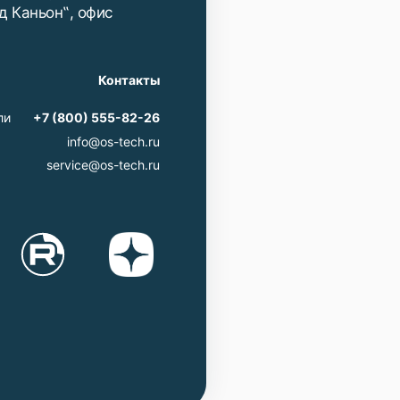
д Каньон‟, офис
Контакты
ли
+7 (800) 555-82-26
info@os-tech.ru
service@os-tech.ru