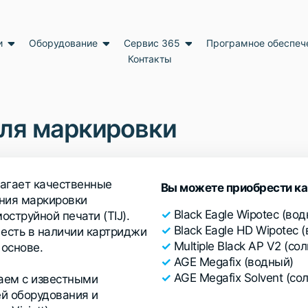
и
Оборудование
Сервис 365
Програмное обеспеч
Контакты
ля маркировки
агает качественные
Вы можете приобрести к
ния маркировки
✓
Black Eagle Wipotec (во
струйной печати (TIJ).
✓
Black Eagle HD Wipotec 
 есть в наличии картриджи
✓
Multiple Black AP V2 (со
 основе.
✓
AGE Megafix (водный)
✓
AGE Megafix Solvent (со
аем с известными
й оборудования и